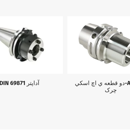
دو قطعه ي اچ اسکي-A اسليم
DIN 69871 آداپتر
چرک