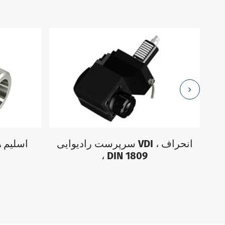
|
سرپرست رادیوایی VDI ، انحراف
، DIN 1809