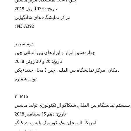
ماشین
تاریخ: 9-13 آوریل 2018
سر زاویه
مرکز نمایشگاه های شانگهایی
: N3-A392
PSC
دوم سيمز
چهاردهمین ابزار و ابزارهای بین المللی چین
تاریخ: 26 و 30 ژوئن 2018
مکان: مرکز نمایشگاه بین المللی چین ( محل جدید) پکن،
بوث شماره:
۳ IMTS
سيستم نمايشگاه بين المللي شيکاگو از تکنولوژي توليد ماشين
تاریخ: دهم 15 سپتامبر 2018
محل: مک کورمیک پلیس، شیکاگو، IL آمریکا