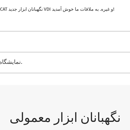
، مثل BT SK HSK CAT نگهبانان ابزار جدید VDI و غیره. به ملاقات ما خوش آمدید!
نمایشگاه های "بریگت-تولز" در سال 2017.
نگهبانان ابزار معمولی