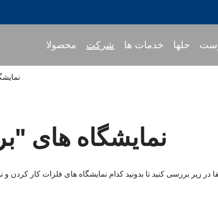
ست
حلها
خدمات ها
شرکت
محصولا
نمایشگا
جمع کردن نگه دار ا
نمایشگاه های "بریگ
پا
گرداننده ابزار MOD
 BT
نگهبانان ابزار JIS B 6339- BT
نگهبانان ابزار JIS B 6339- NBT