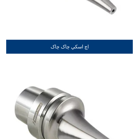
اچ اسکي چاک چاک