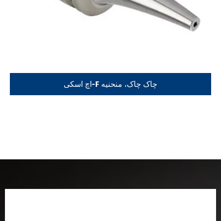
اچ اسکی-F چاک چاک، منحنیه