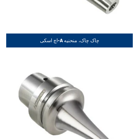
اچ اسکی-A چاک چاک، منحنیه