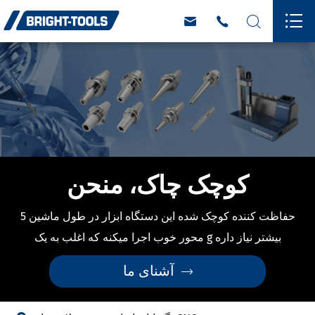




کوچک چاک، منحن
حفاظت کننده کوچک شده اين دستگاه ابزار در طول ماشين 5
محور خوب اجرا ميکنه که اغلب به يک g بيشتر نياز داره
آشنای ما
