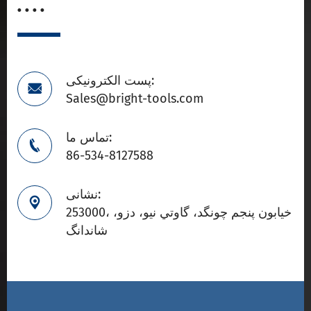
. . . .
پست الکترونیکی:

Sales@bright-tools.com
تماس ما:

86-534-8127588
نشانی:

253000، خيابون پنجم چونگد، گاوتي نيو، دزو،
شاندانگ