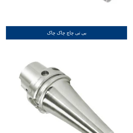
بی تی چاچ چاک چاک