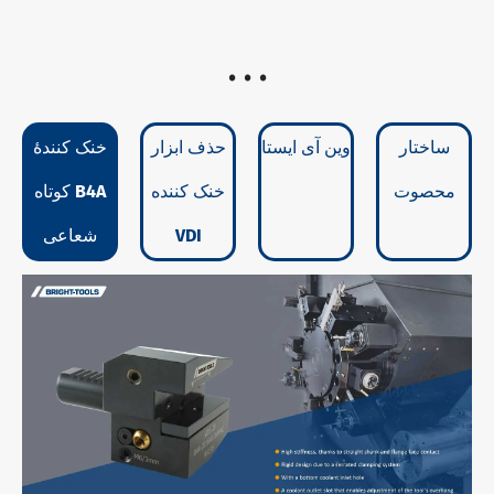
. . .
ساختار
وین آی ایستا
حذف ابزار
خنک کنندۀ
محصوت
خنک کننده
کوتاه B4A
VDI
شعاعی