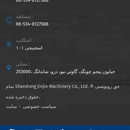
86-534-8127588
مسابقه: :

86-534-8127588
اسکایپ: :

اسجینجی ۱۰۱
نشانی :

253000، خيابون پنجم چونگد، گاوتي نيو، دزو، شاندانگ
حق رونوشتی ©
Shandong Jinjie Machinery Co., Ltd.
تمام
حقوق ذخیره شده.
سیاست خصوصی
سایت