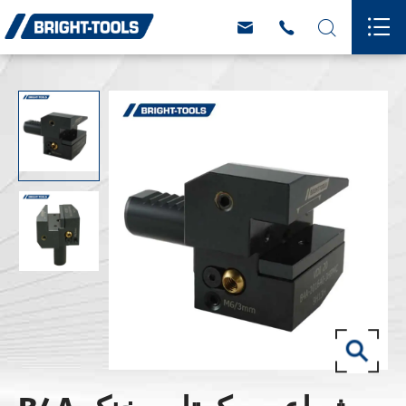



