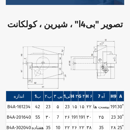
تصویر "بی4ا" ، شیرین ، کولکانت
Α
H9
آه 7
H ۶
G ۴
H ۳
لی1
بی ۳
ب۲
ب1
اندازه
30˚
191
بيست ها
۲۲
۱۵
۱۵
23
۵
23
42
B4A-161234
B4A-201640
55
۳۰
7
۲۶
191
191
۳۰
۲۵
23
30˚
25˚
۲۸
35
۳۸
۲۲
۲۶
۲۲
10
35
هفتاده
B4A-302040