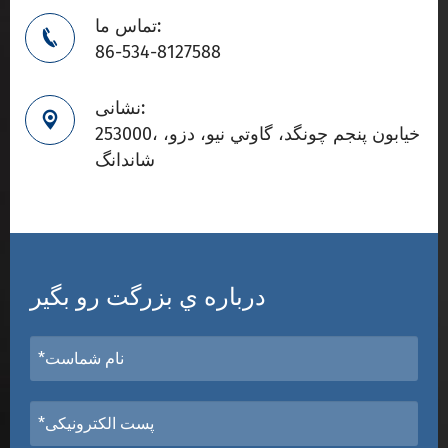
تماس ما:

86-534-8127588
نشانی:

253000، خيابون پنجم چونگد، گاوتي نيو، دزو،
شاندانگ
درباره ي بزرگت رو بگير