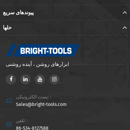
پیوندهای سریع
حلها
ابزارهای روشن ، آینده روشنی
پست الکترونیکی: :

Sales@bright-tools.com
تلفن: :

86-534-8127588