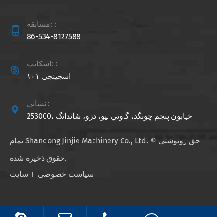
مسابقه: :

86-534-8127588
اسکایپ: :

اسجینجی ۱۰۱
نشانی :

253000، خيابون پنجم چونگد، گاوتي نيو، دزو، شاندانگ
حق رونوشتی ©
Shandong Jinjie Machinery Co., Ltd.
تمام
حقوق ذخیره شده.
سیاست خصوصی
سایت