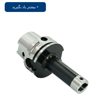
بیشتر یاد بگیرید >