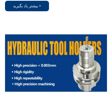
بیشتر یاد بگیرید >