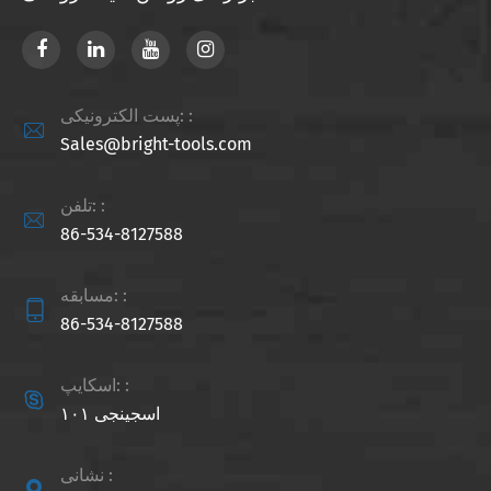
پست الکترونیکی: :

Sales@bright-tools.com
تلفن: :

86-534-8127588
مسابقه: :

86-534-8127588
اسکایپ: :

اسجینجی ۱۰۱
نشانی :
