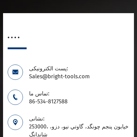
. . . .
پست الکترونیکی:

Sales@bright-tools.com
تماس ما:

86-534-8127588
نشانی:

253000، خيابون پنجم چونگد، گاوتي نيو، دزو،
شاندانگ