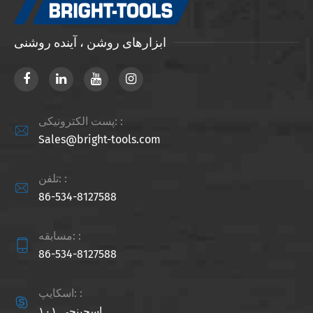
ابزارهای روشن ، آینده روشنی
پست الکترونیکی: :

Sales@bright-tools.com
تلفن: :

86-534-8127588
مسابقه: :

86-534-8127588
اسکایپ: :

اسجینجی ۱۰۱