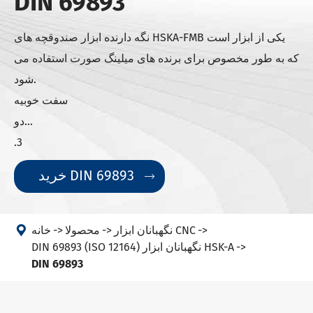
DIN 69893
نگه دارنده ابزار صندوقچه های HSKA-FMB یکی از ابزار است
که به طور مخصوص برای برنده های میلینگ صورت استفاده می
شود.
سفت خوبيه
دو...
.3
خرید DIN 69893


نگهبانان ابزار CNC
محصولا
خانه
DIN 69893 (ISO 12164) نگهبانان ابزار HSK-A
DIN 69893