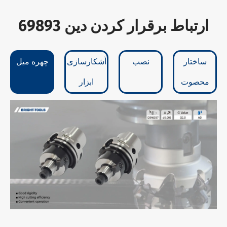
ارتباط برقرار کردن دين 69893
ساختار
نصب
آشکارسازی
چهره میل
محصوت
ابزار