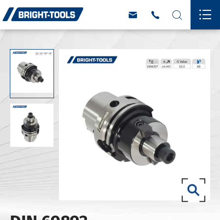



