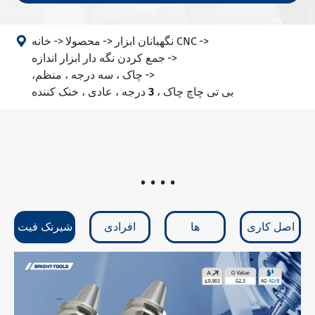

نگهبانان ابزار CNC
محصولا
خانه
جمع کردن نگه دار ابزار اندازه
،چاک ، سه درجه ، منظم
بی تی چاچ چاک ، 3 درجه ، عادی ، خنک کننده
. . . .
اصل کاری
ها
افرادی
شیرنک فیت