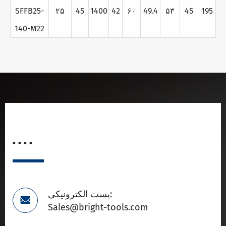
SFFB25-
۲۵
45
1400
42
۶۰
49.4
۵۳
45
195
140-M22
. . . .
پست الکترونیکی:

Sales@bright-tools.com