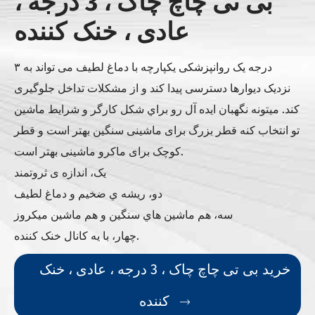
بی تی چاچ چاک ، 3 درجه ،
عادی ، خنک کننده
۳ درجه یک روانپزشکی یکپارچه با دماغ لطیف می تواند به
نزدیک دیوارها دسترسی پیدا کند و از مشکلات تداخل جلوگیری
کند. ميتونه نگهبان ايده آل رو براي شکل کارگر و شرايط ماشين
تو انتخاب کنه قطر بزرگ برای ماشینی سنگین بهتر است و قطر
کوچک برای ماکرو ماشینی بهتر است.
یک، اندازه ی ثروتمند
دو، ريشه ي ضخيم و دماغ لطيف
سه، هم ماشين هاي سنگين و هم ماشين ميکروز
چهار، با يه کانال خنک کننده.
خرید بی تی چاچ چاک ، 3 درجه ، عادی ، خنک
کننده
