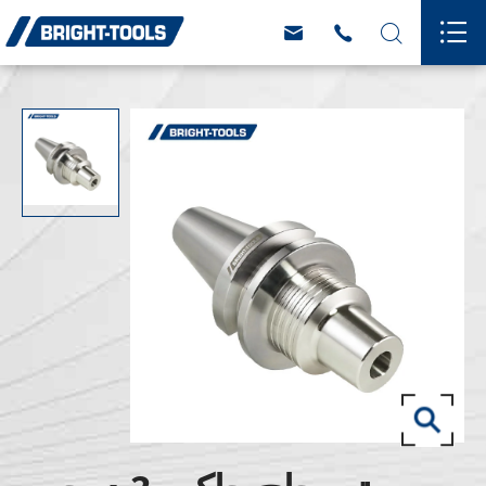



