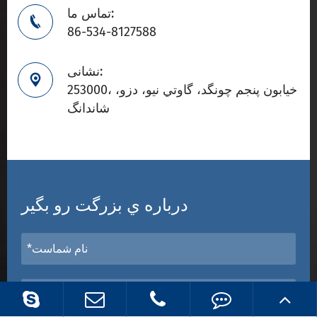
تماس ما:

86-534-8127588
نشانی:

253000، خيابون پنجم چونگد، گاوتي نيو، دزو،
شاندانگ
درباره ي بزرگت رو بگير