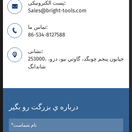
پست الکترونیکی:

Sales@bright-tools.com
تماس ما:

86-534-8127588
نشانی:

253000، خيابون پنجم چونگد، گاوتي نيو، دزو،
شاندانگ
درباره ي بزرگت رو بگير