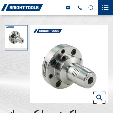



