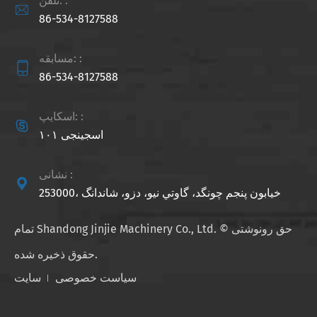
تلفن: :

86-534-8127588
مسابقه: :

86-534-8127588
اسکایپ: :

اسجینجی ۱۰۱
نشانی :

253000، خيابون پنجم چونگد، گاوتي نيو، دزو، شاندانگ
حق رونوشتی ©
Shandong Jinjie Machinery Co., Ltd.
تمام
حقوق ذخیره شده.
سیاست خصوصی
سایت