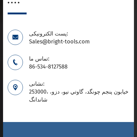
. . . .
پست الکترونیکی:

Sales@bright-tools.com
تماس ما:

86-534-8127588
نشانی:

253000، خيابون پنجم چونگد، گاوتي نيو، دزو،
شاندانگ