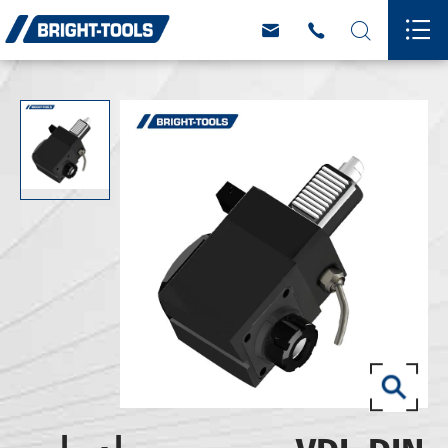



