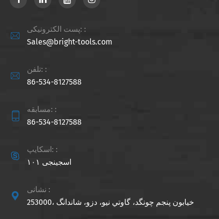
پست الکترونیکی: :

Sales@bright-tools.com
تلفن: :

86-534-8127588
مسابقه: :

86-534-8127588
اسکایپ: :

اسجینجی ۱۰۱
نشانی :

253000، خيابون پنجم چونگد، گاوتي نيو، دزو، شاندانگ