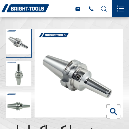



