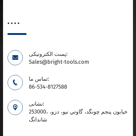
. . . .
پست الکترونیکی:

Sales@bright-tools.com
تماس ما:

86-534-8127588
نشانی:

253000، خيابون پنجم چونگد، گاوتي نيو، دزو،
شاندانگ