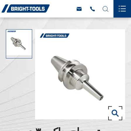



