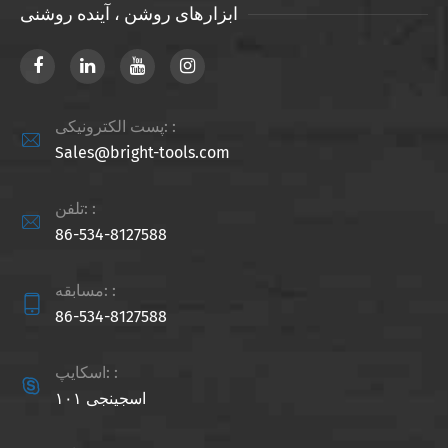
ابزارهای روشن ، آینده روشنی
پست الکترونیکی: :

Sales@bright-tools.com
تلفن: :

86-534-8127588
مسابقه: :

86-534-8127588
اسکایپ: :

اسجینجی ۱۰۱