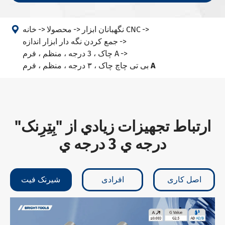

نگهبانان ابزار CNC
محصولا
خانه
جمع کردن نگه دار ابزار اندازه
چاک ، 3 درجه ، منظم ، فرم A
بی تی چاچ چاک ، ۳ درجه ، منظم ، فرم A
ارتباط تجهيزات زيادي از "بِتِرِنک"
درجه ي 3 درجه ي
اصل کاری
افرادی
شیرنک فیت