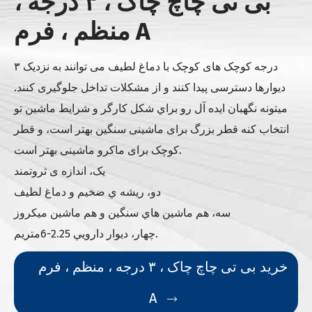
بی تی چاچ چاک ، ۳ درجه ،
منظم ، فرم A
۳ درجه کوچک های کوچک با دماغ لطیف می توانند به نزدیک
دیوارها دسترسی پیدا کنند و از مشکلات تداخل جلوگیری کنند.
ميتونه نگهبان ايده آل رو براي شکل کارگر و شرايط ماشين تو
انتخاب کنه قطر بزرگ برای ماشینی سنگین بهتر است، و قطر
کوچک برای ماکرو ماشینی بهتر است.
یک، اندازه ی ثروتمند
دو، ريشه ي ضخيم و دماغ لطيف
سه، هم ماشين هاي سنگين و هم ماشين ميکروز
چهار، ديوار دارويي 2.25-6متريم.
خرید بی تی چاچ چاک ، ۳ درجه ، منظم ، فرم
A
