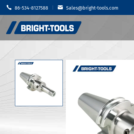


86-534-8127588
Sales@bright-tools.com
بزار اندازه
نگهبانان ابزار CNC
ک هیدرولیک
ابزارهای آماده و گردشده
ابزارهای خسته کننده
JIS B 6339-
دستیابیهای هزینه ابزار
ضد ضلعی