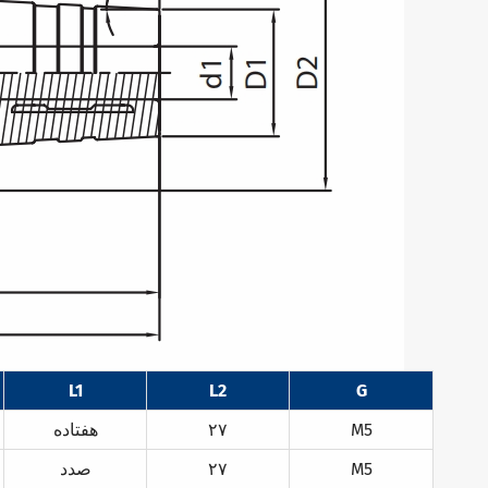
L1
L2
G
M5
۲۷
هفتاده
M5
۲۷
صدد