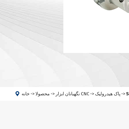
ماشین
سر زاویه
PSC

پاک هیدرولیک
نگهبانان ابزار CNC
محصولا
خانه