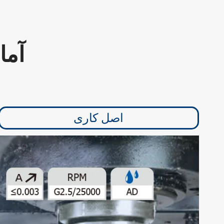
آما
اصل کاری