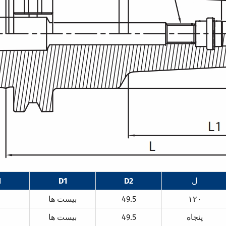
ل
D2
D1
1
۱۲۰
49.5
بيست ها
پنجاه
49.5
بيست ها