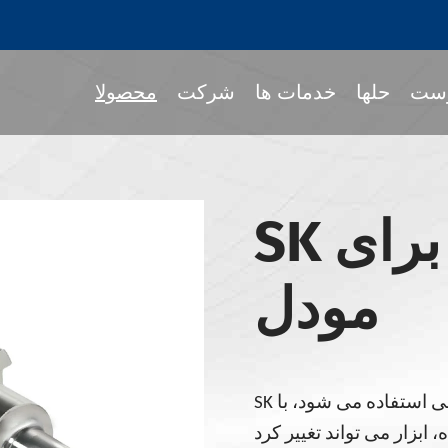
ست
حلها
خدمات ها
شرکت
محصولا
SK هیدرولیک چاک برای
جمع کردن نگه دار ا
پا
مودل
گرداننده ابزار MOD
 BT
نگهبانان ابزار JIS B 6339- BT
SK هیدرولیک به طور معروف توسط صنعت کاری چوبی استفاده می شود، با
نگهبانان ابزار JIS B 6339- NBT