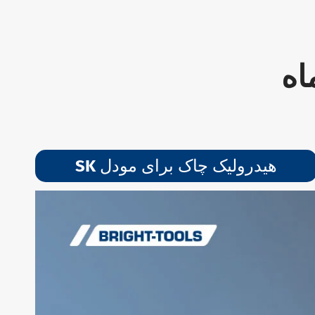
اه
SK هیدرولیک چاک برای مودل