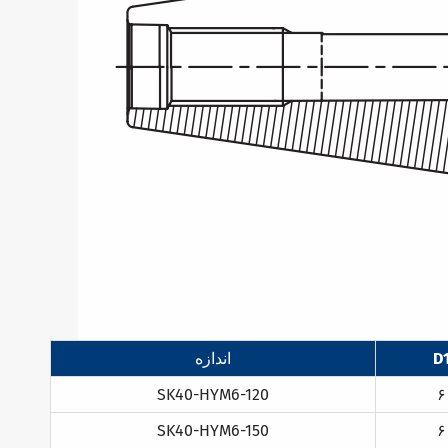
D
اندازه
SK40-HYM6-120
۶
SK40-HYM6-150
۶