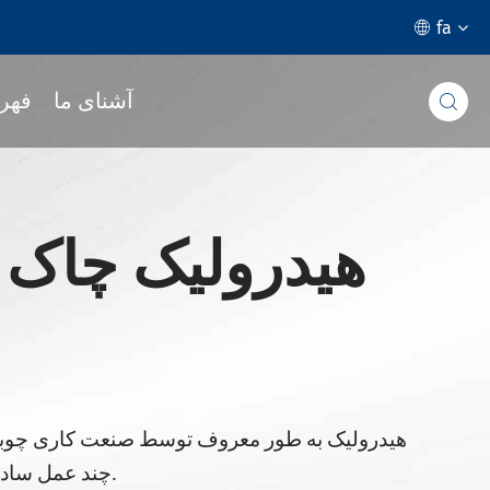
fa

آشنای ما
فهر

چند عمل ساده، ابزار می تواند تغییر کرد.