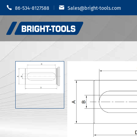


86-534-8127588
Sales@bright-tools.com
بزار اندازه
نگهبانان ابزار CNC
ک هیدرولیک
ابزارهای آماده و گردشده
ابزارهای خسته کننده
JIS B 6339-
دستیابیهای هزینه ابزار
ضد ضلعی