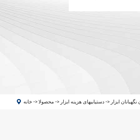
ماشین
سر زاویه
PSC

گهبانان ابزار
دستیابیهای هزینه ابزار
محصولا
خانه