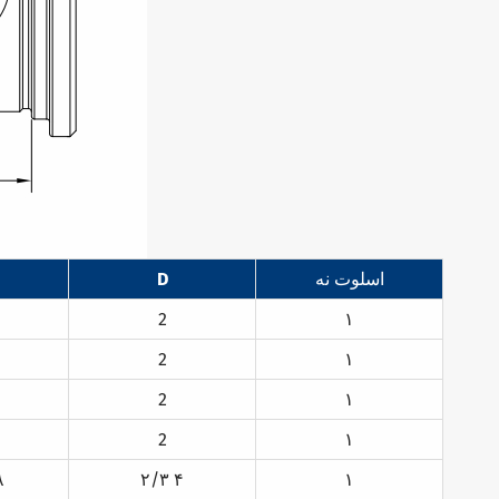
اسلوت نه
D
2
۱
2
۱
2
۱
2
۱
۸
۲/۳ ۴
۱