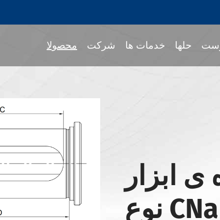
ست
حلها
خدمات ها
شرکت
محصولا
جمع کردن نگه دار ا
پا
گرداننده ابزار MOD
 ی ابزار
 BT
نگهبانان ابزار JIS B 6339- BT
CName
نگهبانان ابزار JIS B 6339- NBT