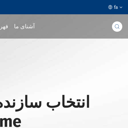
fa

آشنای ما
فهر

انتخاب سازنده
نوع 