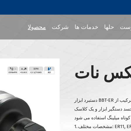
ست
حلها
خدمات ها
شرکت
محصولا
هکس نات
جمع کردن نگه دار ا
پا
گرداننده ابزار MOD
 BT
دستبرد ابزار BBT-ER یک دستگیر ابزار معمولاً در پردازش ابزار ماشین است. این ترکیب از
گیر ابزار و یک کلاسک ER تشکیل شده است. عمدتاً برای قطع کردن و تعمیر
نگهبانان ابزار JIS B 6339- BT
نگهبانان ابزار JIS B 6339- NBT
ER11, ER16,.