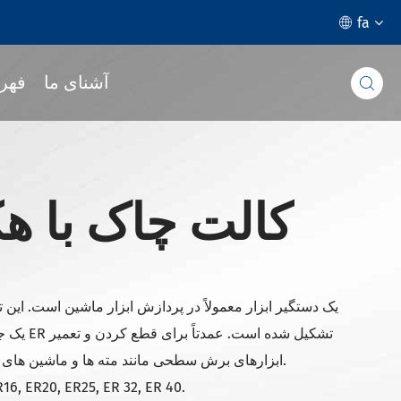
fa

آشنای ما
فهر

کالت چاک با 
یک جسد دست
ابزارهای برش سطحی مانند مته ها و ماشین های کوتاه میلینگ استفاده می شود.
1. مشخصات مختلف:  ER20, ER25, ER 32, ER 40