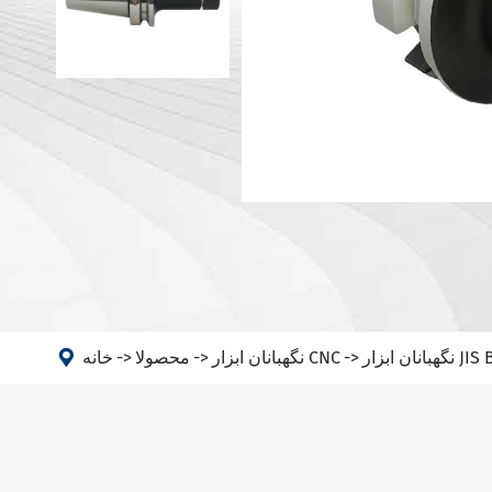
ماشین
سر زاویه
PSC

JIS B 633
نگهبانان ابزار CNC
محصولا
خانه