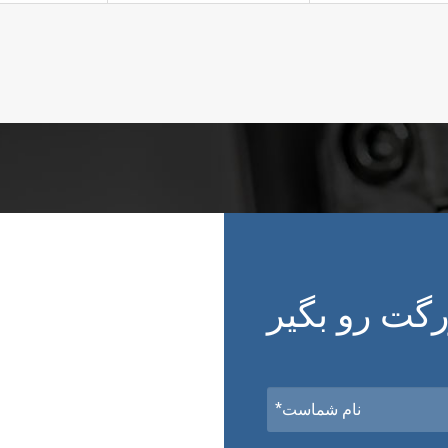
رگت رو بگير