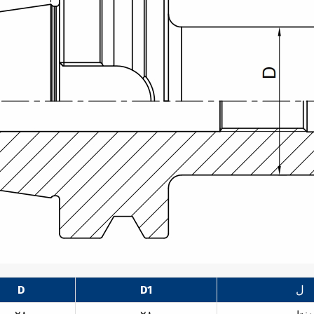
ل
D1
D