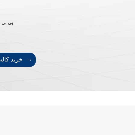
. 4 .بی 
خرید کالت چاک با هکس نات
