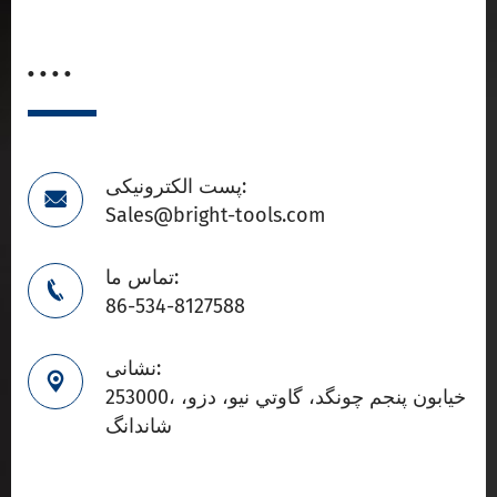
. . . .
پست الکترونیکی:

Sales@bright-tools.com
تماس ما:

86-534-8127588
نشانی:

253000، خيابون پنجم چونگد، گاوتي نيو، دزو،
شاندانگ