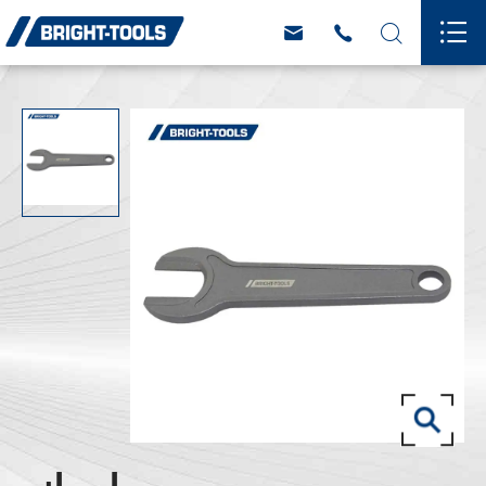



