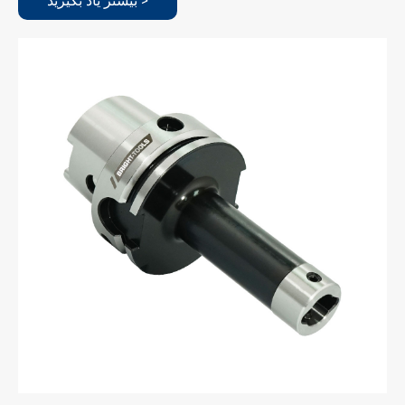
بیشتر یاد بگیرید >