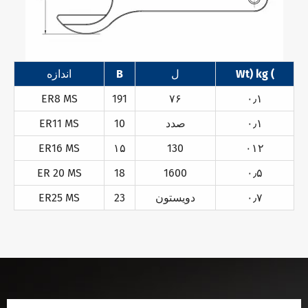
Wt) kg (
ل
B
اندازه
ER8 MS
191
۷۶
۰٫۱
۰٫۱
صدد
10
ER11 MS
ER16 MS
۱۵
130
۰۱۲
ER 20 MS
18
1600
۰٫۵
۰٫۷
دویستون
23
ER25 MS