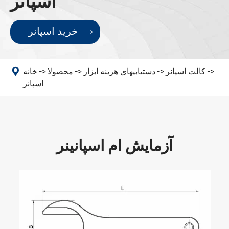
اسپانر
خرید اسپانر


کالت اسپانر
دستیابیهای هزینه ابزار
محصولا
خانه
اسپانر
آزمایش ام اسپانینر