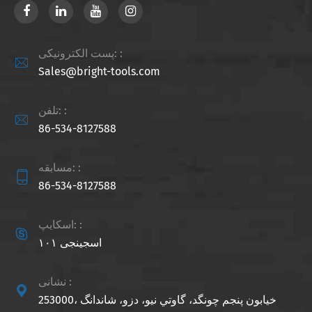
پست الکترونیکی: :

Sales@bright-tools.com
تلفن: :

86-534-8127588
مسابقه: :

86-534-8127588
اسکایپ: :

اسجینجی ۱۰۱
نشانی :

253000، خيابون پنجم چونگد، گاوتي نيو، دزو، شاندانگ